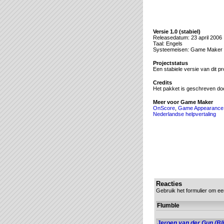
Versie 1.0 (stabiel)
Releasedatum: 23 april 2006
Taal: Engels
Systeemeisen: Game Maker 5.2
Projectstatus
Een stabiele versie van dit pr
Credits
Het pakket is geschreven do
Meer voor Game Maker
OnScore
,
Game Appearance
Nederlandse helpvertaling
Reacties
Gebruik het formulier om ee
Flumble
Jeroen van der Gun (Bli