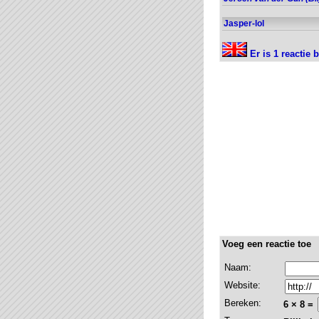
Jasper-lol
Er is 1 reactie 
Voeg een reactie toe
Naam:
Website:
Bereken:
6 × 8 =