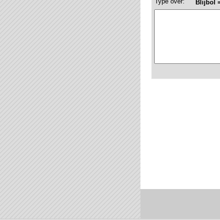
Type over:
Blijbol 