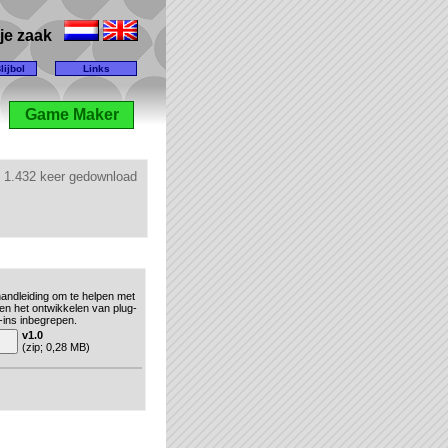
lije zaak
lijbol
Links
Game Maker
1.432 keer gedownload
handleiding om te helpen met
s en het ontwikkelen van plug-
g-ins inbegrepen.
v1.0
(zip; 0,28 MB)