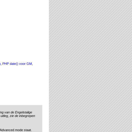
n
,
PHP date() voor GM
,
ing van de Engelstalige
 uitleg, zie de inbegrepen
 Advanced mode staat.