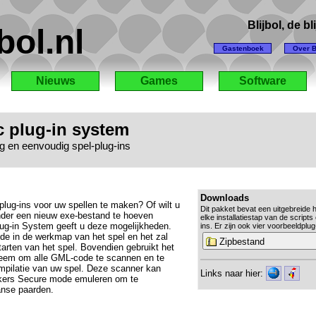
Blijbol, de b
bol.nl
Gastenboek
Over B
Nieuws
Games
Software
c plug-in system
g en eenvoudig spel-plug-ins
Downloads
plug-ins voor uw spellen te maken? Of wilt u
Dit pakket bevat een uitgebreide 
nder een nieuw exe-bestand te hoeven
elke installatiestap van de script
lug-in System geeft u deze mogelijkheden.
ins. Er zijn ook vier voorbeeldplu
e in de werkmap van het spel en het zal
Zipbestand
tarten van het spel. Bovendien gebruikt het
eem om alle GML-code te scannen en te
pilatie van uw spel. Deze scanner kan
Links naar hier:
kers Secure mode emuleren om te
anse paarden.