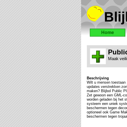
Blij
Home
Publi
Maak veili
Beschrijving
Wilt u mensen toestaan 
updates verstrekken zo
maken? Blijbol Public P
Zet gewoon een GML-cod
worden geladen bij het s
systeem een uniek syst
beschermen tegen decom
optioneel ook Game Ma
beschermen tegen troja