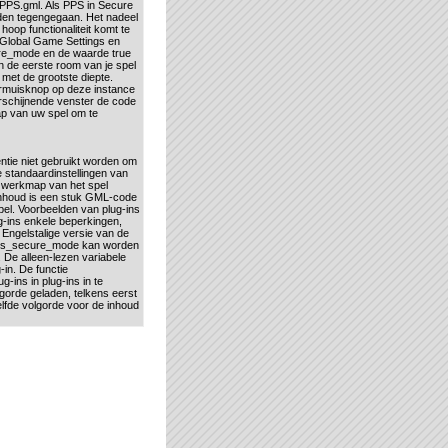
t PPS.gml. Als PPS in Secure
den tegengegaan. Het nadeel
hoop functionaliteit komt te
 Global Game Settings en
re_mode en de waarde true
en de eerste room van je spel
 met de grootste diepte.
ermuisknop op deze instance
erschijnende venster de code
ap van uw spel om te
tie niet gebruikt worden om
e standaardinstellingen van
e werkmap van het spel
inhoud is een stuk GML-code
spel. Voorbeelden van plug-ins
g-ins enkele beperkingen,
e Engelstalige versie van de
e pps_secure_mode kan worden
 De alleen-lezen variabele
in. De functie
-ins in plug-ins in te
gorde geladen, telkens eerst
lfde volgorde voor de inhoud