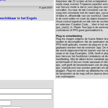
Importeer alle 22 scripts uit het scriptpakke
mode staat, kunnen Trojaanse paarden wor
van Secure mode is dat er voor plug-ins een 
6 april 2007
vervallen. Ga naar de tab Constants van de
voeg een constante met de naam pps_secu
of false in, afhankelijk van uw voorkeur. Op
beschikbaar in het Engels
in de room-editor en zoek de object instance
Houd control ingedrukt en klik met de recht
en selecteer Creation Code.... Voer in het v
pps_start(); in. Plaats Test.bpp in de werkm
controleren of PPS goed geïnstalleerd is.
Plug-in ontwikkeling
Plug-ins mogen volgens de Game Maker licen
spellen te decompileren. Als de spelmaker d
PPS heeft gebruikt, moeten de plug-ins in d
geplaatst worden met de extensie .bpp. De 
die wordt uitgevoerd bij het starten van het 
staan in de map Examples. GML heeft in plu
lees hiervoor het hoofdstuk Limitations uit d
handleiding. Met de alleen-lezen variabel
achterhaald of Secure mode aanstaat of niet.
pps_self geeft de bestandsnaam van de plug-
pps_start(dir,ext) kan worden gebruikt om plug
pluggen. Plug-ins worden op alfabetische vol
de bestanden uit de map zelf en daarna deze
van submappen.