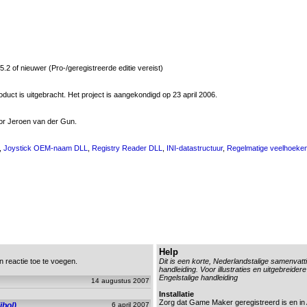
 of nieuwer (Pro-/geregistreerde editie vereist)
oduct is uitgebracht. Het project is aangekondigd op 23 april 2006.
or Jeroen van der Gun.
,
Joystick OEM-naam DLL
,
Registry Reader DLL
,
INI-datastructuur
,
Regelmatige veelhoeke
Help
n reactie toe te voegen.
Dit is een korte, Nederlandstalige samenvatt
handleiding. Voor illustraties en uitgebreidere
Engelstalige handleiding
14 augustus 2007
Installatie
Zorg dat Game Maker geregistreerd is en in
jbol)
6 april 2007